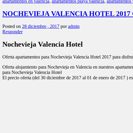
* Condiciones Oferta:
PVP/PAX y NOCHE min. 2 noches
5 PAX 26,00€ 1 apartamento de 2 habitaciones doble y 1 sofá cama
4 PAX 32,00€ 1 apartamento de 2 habitaciones doble
3 PAX 42,50€ 1 apartamento de 2 habitaciones doble
2 PAX 60,00€ 1 apartamento doble
** Menos de 2 o más de 5 personas,
consultar
*** El precio incluye servicio final de limpieza, plaza de garaje y
Noche extra 20% descuento. Aprovecha esta oferta de última ho
El complejo cuenta con mini golf, gimnasio, pistas de tenis, pádel, par
Los apartamento disponen de dos dormitorios: uno espacioso con cama
equipada, salón con sofá-cama y además TV, secador de pelo, lavadora
Utiliza ese Código: Nochevieja2017
Esta OFERTA te interesa
. Solicitar
MAS INFORMACION y disponib
Ver
INFORMACION PATACONA RESORT APARTMENTS
.