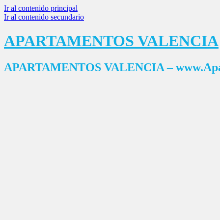
Ir al contenido principal
Ir al contenido secundario
APARTAMENTOS VALENCIA
APARTAMENTOS VALENCIA – www.Apart
Buscar
Menú principal
Inicio
RESERVAS
Apartamentos Valencia
Mapa
PATACONA RESORT
ACCOMMODATION LA PATACONA
FAMILY APARTMENT VALENCIA
AQUA APARTMENTS
OCEANOGRAFICO APARTMENTS & SPA
APARTAMENTOS PUERTO VALENCIA