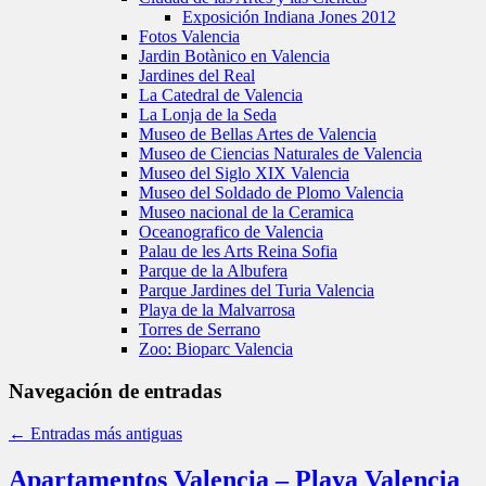
Playa de la Malvarrosa
Torres de Serrano
Zoo: Bioparc Valencia
Navegación de entradas
←
Entradas más antiguas
Apartamentos Valencia – Playa Valencia
Destacado
Posted on
22 diciembre , 2011
por
admin
Patacona Resort
Complejo residencial, situado en la Playa de la Patacona, formado por
cafetería-restaurante y garage.
Ver más
Accommodation Valencia La Patacona
Complejo de apartamentos situado en la Playa de la Patacona, formado
aparcamiento exterior en la calle.
Ver más