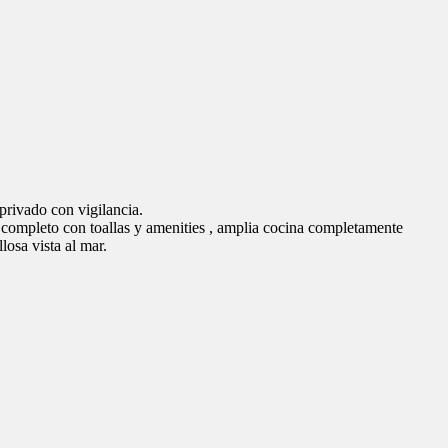
vieja valencia
,
hotel valencia
,
nochevieja 2017
,
nochevieja 2017