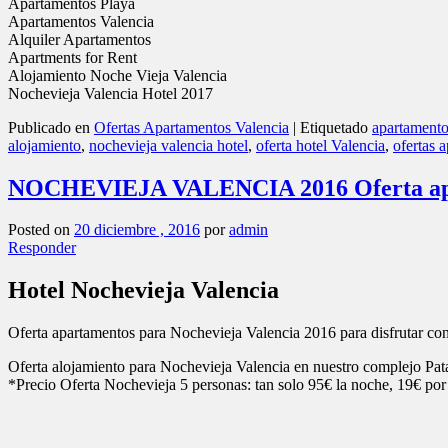
Oferta alojamiento para Nochevieja Valencia en nuestro complejo Pata
*Precio Oferta Nochevieja 5 personas: tan solo 95€ la noche, 19€ por
* Condiciones Oferta:
PVP/PAX y NOCHE min. 2 noches
5 PAX 19,00€ 1 apartamento de 2 habitaciones doble y 1 sofá cama
4 PAX 21,00€ 1 apartamento de 2 habitaciones doble
3 PAX 27,00€ 1 apartamento de 2 habitaciones doble
2 PAX 37,00€ 1 apartamento doble
** Menos de 2 o más de 5 personas,
consultar
*** El precio incluye servicio final de limpieza, plaza de garaje y
Noche extra 20% descuento. Aprovecha esta oferta de última ho
El complejo cuenta con mini golf, gimnasio, pistas de tenis, pádel, par