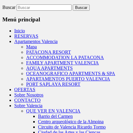
PORT SAPLAYA RESORT
OFERTAS
Sobre Nosotros
CONTACTO
Sobre Valencia
QUE VER EN VALENCIA
Barrio del Carmen
Centro arqueológico de la Almoina
Circuito de Valencia Ricardo Tormo
Ciudad de las Artes y las Ciencas
Exposición Indiana Jones 2012
Fotos Valencia
Jardin Botànico en Valencia
Jardines del Real
La Catedral de Valencia
La Lonja de la Seda
Museo de Bellas Artes de Valencia
Museo de Ciencias Naturales de Valencia
Museo del Siglo XIX Valencia
Museo del Soldado de Plomo Valencia
Museo nacional de la Ceramica
Oceanografico de Valencia
Palau de les Arts Reina Sofia
Parque de la Albufera
Parque Jardines del Turia Valencia