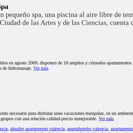
ento necesario para disfrutar unas vacaciones tranquilas, en un ambient
 grupos con una relación calidad-precio inmejorable.
Ver más
encia
,
alquiler apartamento valencia
,
apartahoteles valencia
,
apartamento
valencia
,
aparthotel valencia
,
apartments valencia
,
hotel valencia
rta desde 26€/pax
ar con tu familia o tus amigos unos días de vacaciones en Valencia.
tos en la zona de la Patacona, a solo 15 minutos del centro de Valencia
s de 26 € por persona (precio aplicable si el apartamento está ocupado 