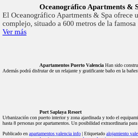
Port Saplaya Resort
Urbanización con puerto interior y zona ajardinada y todo el equipami
hasta 8 personas por apartamentos. Un posibilidad extraordinaria para
Publicado en
apartamentos valencia info
|
Etiquetado
alojamiento val
apartamentos en valencia
,
apartamentos playa valencia
,
apartamentos 
NOCHEVIEJA VALENCIA HOTEL 2017 Ofe
Posted on
28 diciembre , 2017
por
admin
Responder
Nochevieja Valencia Hotel
Oferta apartamentos para Nochevieja Valencia Hotel 2017 para disfrut
Oferta alojamiento para Nochevieja en Valencia en nuestros apartamen
para Nochevieja Valencia Hotel
El precio oferta (del 30 diciembre de 2017 al 01 de enero de 2017 ) e