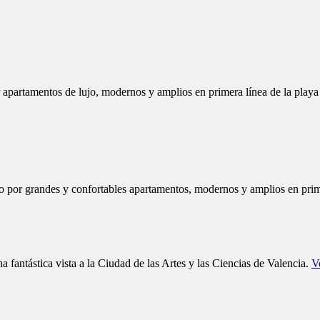
 fantástica vista a la Ciudad de las Artes y las Ciencias de Valencia.
V
Spa
 pequeño spa, una piscina al aire libre de te
Ciudad de las Artes y de las Ciencias, cuenta
idos en agosto 2009, disponen de 10 amplios y cómodos apartamentos si
ra de hidromasaje.
Ver más