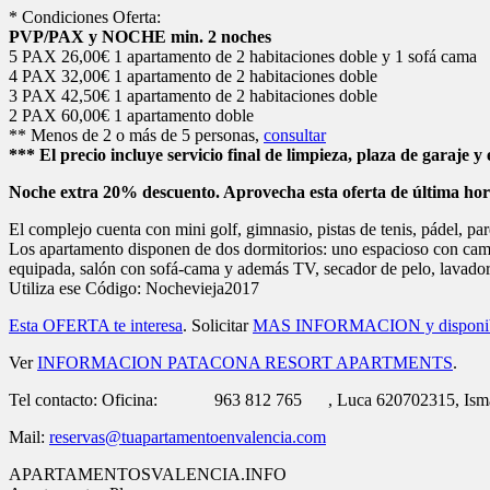
Tel contacto: Oficina: 963 812 765 , Luca 620702315, Ism
Mail:
reservas@tuapartamentoenvalencia.com
APARTAMENTOSVALENCIA.INFO
Apartamentos Playa
Apartamentos Valencia
Alquiler Apartamentos
Apartments for Rent
Alojamiento Noche Vieja Valencia
Nochevieja Valencia Hotel 2017
Publicado en
Ofertas Apartamentos Valencia
|
Etiquetado
apartamento
alojamiento
,
nochevieja valencia hotel
,
oferta hotel Valencia
,
ofertas 
NOCHEVIEJA VALENCIA 2016 Oferta apa
Posted on
20 diciembre , 2016
por
admin
Responder
Hotel Nochevieja Valencia
Oferta apartamentos para Nochevieja Valencia 2016 para disfrutar con