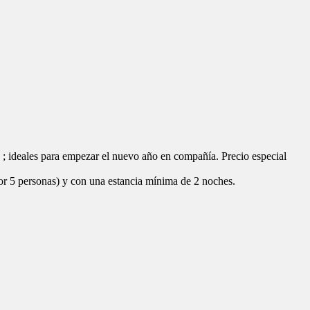
 privado con vigilancia.
completo con toallas y amenities , amplia cocina completamente
osa vista al mar.