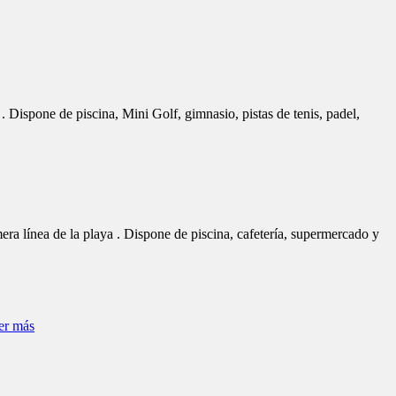
er más
mporada y apartamentos con balcones. Este
 con habitaciones amplias y bien
equipadas.
tuados en una zona tranquila y espléndida del Puerto Valencia.