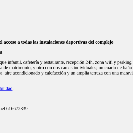
ael 616672339
 valencia
,
apartamentos en valencia
,
apartamentos valencia
,
hotel noche
apartamentos valencia
|
Deja un comentario
rtamentos desde 19€/pax
 tu familia o tus amigos unos días de vacaciones en Valencia.