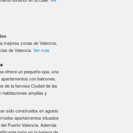
os de la famosa Ciudad de las
n habitaciones amplias y
an sido construidos en agosto
cómodos apartamentos situados
a del Puerto Valencia. Además
ratificante baño en la bañera de
zona ajardinada y todo el
utar unas vacaciones
. Apartamentos de 2, 3 y 4
sta 8 personas por
aordinaria para grupos con una