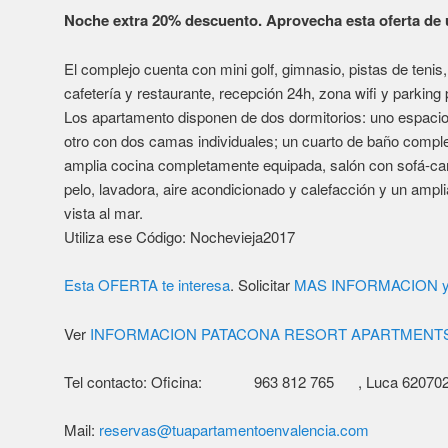
Ver
INFORMACION PATACONA RESORT APARTMENT
Tel contacto: Oficina: 963 812 765 , Luca 6207023
Mail:
reservas@tuapartamentoenvalencia.com
APARTAMENTOSVALENCIA.INFO
Apartamentos Playa
Apartamentos Valencia
Alquiler Apartamentos
Apartments for Rent
Alojamiento Noche Vieja Valencia
Nochevieja Valencia Hotel 2017
Publicado en
Ofertas Apartamentos Valencia
|
Etiquetado
apartamen
valencia
,
apartamentos valencia
,
hotel nochevieja valencia
,
hotel v
nochevieja 2017 alojamiento
,
nochevieja valencia hotel
,
oferta hote
valencia
|
Deja un comentario