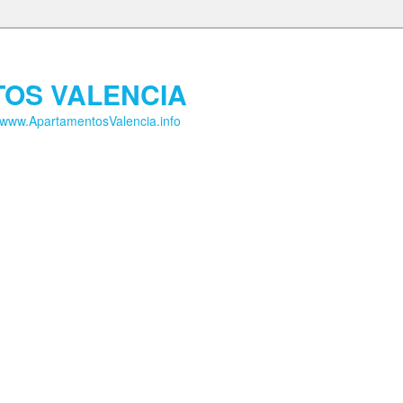
OS VALENCIA
w.ApartamentosValencia.info
tamentos Valencia
OFERTAS
Sobre Nosotros
CONTACTO
DESTACADO
Apartamentos Valencia – Playa
Posted on
22 diciembre , 2011
Patacona Resort
Complejo residencial, situado en l
formado por apartamentos de lujo, modernos y amplios en p