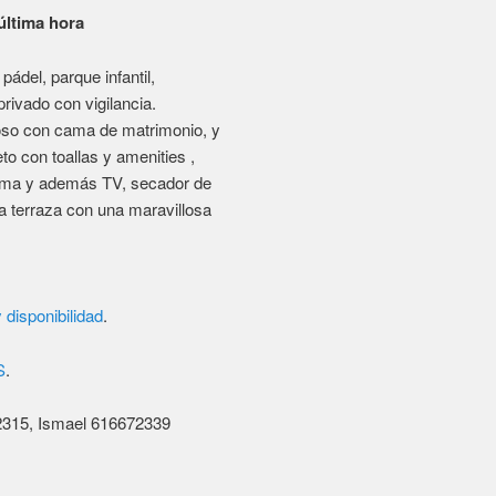
S
.
15, Ismael 616672339
to valencia
,
apartamentos en
alencia
,
nochevieja 2017
,
l Valencia
,
ofertas apartamentos