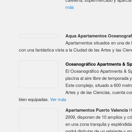
Este complejo, situado a 600 metr
Artes y de las Ciencias, cuenta co
bien
equipadas.
Ver más
Apartamentos Puerto Valencia
H
2009, disponen de 10 amplios y 
en una zona tranquila y espléndid
podrá disfrutar de un relajante y g
hidromasaje.
Ver más
Port Saplaya Resort
Urbanización con puerto interior y 
equipamiento necesario para disfr
tranquilas, en un ambiente familiar
habitaciones con capacidad de ha
apartamentos. Un posibilidad extr
relación calidad-precio inmejorable.
Ver más