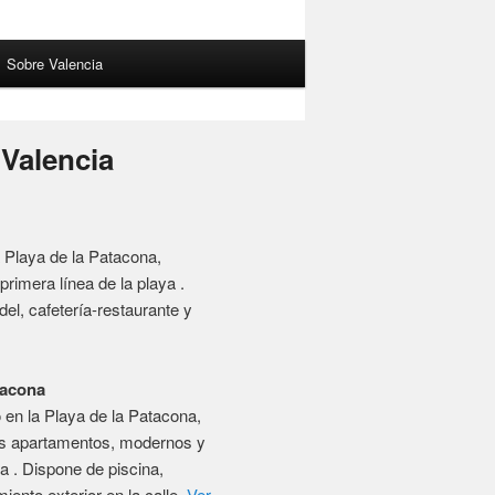
del, cafetería-restaurante y
tacona
en la Playa de la Patacona,
s y amplios en primera línea
y aparcamiento exterior en la
ico
la mejores zonas de Valencia,
ncias de Valencia.
Ver más
pa
a ofrece un pequeño spa, una
 y apartamentos con balcones.