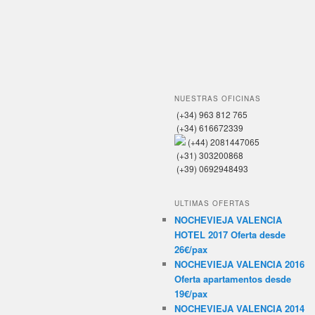
ULTIMAS OFERTAS
NOCHEVIEJA VALENCIA
HOTEL 2017 Oferta desde
26€/pax
NOCHEVIEJA VALENCIA 2016
Oferta apartamentos desde
19€/pax
NOCHEVIEJA VALENCIA 2014
Oferta apartamentos desde
26€/pax
Oferta Last Minute Puente de
diciembre Hotel Apartamento
Valencia desde 14€ por
persona
Hotel Fallas Valencia
Apartamentos en Valencia
desde 26€ por persona
TEMAS
apartamentos valencia info