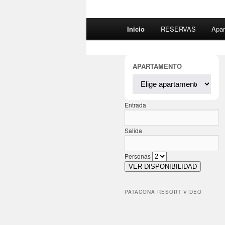
Personas
VER DISPONIBILIDAD
PATACONA RESORT VIDEO
NUESTRAS OFICINAS
(+34) 963 812 765
(+34) 616672339
(+44) 2081447065
(+31) 303200868
(+39) 0692948493