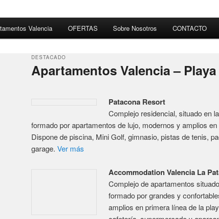
Dispone de piscina, Mini Golf, gimnasio, pistas de tenis, pa
garage.
Ver más
Accommodation Valencia La Pa
Complejo de apartamentos situado 
formado por grandes y confortables apartamentos, moderno
de la playa . Dispone de piscina, cafetería, supermercado 
calle.
Ver más
Aqua Apartamentos Oceanograf
Apartamentos situados en una de 
con una fantástica vista a la Ciudad de las Artes y las Cie
Oceanográfico Apartments & S
El Oceanográfico Apartments & Sp
piscina al aire libre de temporada