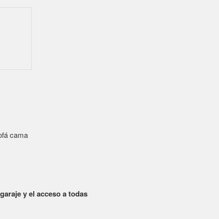
e garaje y el acceso a todas
última hora
pádel, parque infantil,
privado con vigilancia.
oso con cama de matrimonio, y
o con toallas y amenities ,
ama y además TV, secador de
ia terraza con una maravillosa
isponibilidad
.