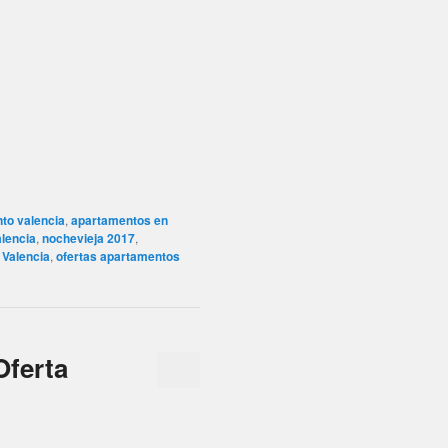
ferta
frutar con tu familia o tus
omplejo Patacona Resort.
0 min de la Ciudad de las