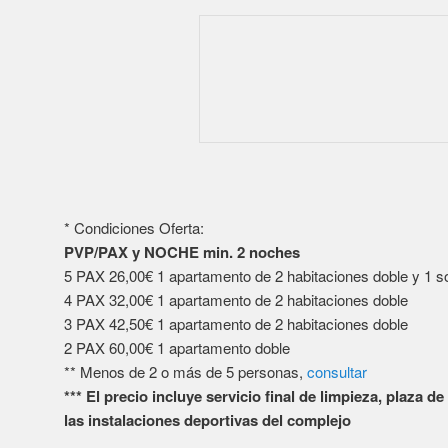
4 PAX 32,00€ 1 apartamento de 2 habitaciones doble
3 PAX 42,50€ 1 apartamento de 2 habitaciones doble
2 PAX 60,00€ 1 apartamento doble
** Menos de 2 o más de 5 personas,
consultar
*** El precio incluye servicio final de limpieza, plaza d
las instalaciones deportivas del complejo
Noche extra 20% descuento. Aprovecha esta oferta de 
El complejo cuenta con mini golf, gimnasio, pistas de tenis, 
cafetería y restaurante, recepción 24h, zona wifi y parking 
Los apartamento disponen de dos dormitorios: uno espaci
otro con dos camas individuales; un cuarto de baño complet
amplia cocina completamente equipada, salón con sofá-c
pelo, lavadora, aire acondicionado y calefacción y un ampl
vista al mar.
Utiliza ese Código: Nochevieja2017
Esta OFERTA te interesa
. Solicitar
MAS INFORMACION y d