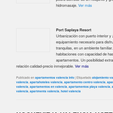
Publicado en
apartamentos valencia info
|
Etiquetado
alojamiento va
valencia
,
apartahoteles valencia
,
apartamento centro valencia
,
apa
valencia
,
apartamentos en valencia
,
apartamentos playa valencia
,
valencia
,
apartments valencia
,
hotel valencia
NOCHEVIEJA VALENCIA HOTE
Oferta desde 26€/pax
Posted on
28 diciembre , 2017
Nochevieja Valencia Hotel
Oferta apartamentos para Nochevieja Valencia Hotel 2017 pa
tus amigos unos días de vacaciones en Valencia.